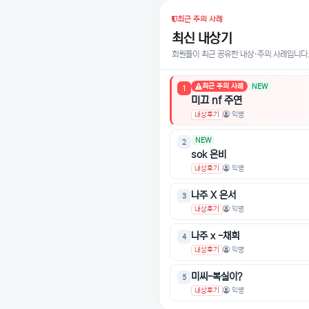
최근 주의 사례
최신 내상기
회원들이 최근 공유한 내상·주의 사례입니다
최근 주의 사례
NEW
1
미끄 nf 주연
내상후기
익명
NEW
2
sok 은비
내상후기
익명
나주 X 은서
3
내상후기
익명
나주 x -채희
4
내상후기
익명
미씨-복실이?
5
내상후기
익명