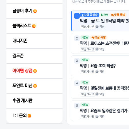
지금 댓글과 추천이 빠르게 붙는 글입니다.
달붕이 후기
지금 급상승
NEW
댓글 폭발
1
익명
금 토 일 9타임 예약 
블랙리스트
익명게시판
익명
NEW
댓글 폭발
2
매니저존
익명
로이스는 초객전화나 문자
익명게시판
익명
길드존
NEW
3
익명
요즘 초객 빡셈?
아이템 상점
익명게시판
익명
NEW
4
포인트 미션
익명
몇일전에 보릉내 공격당해
익명게시판
익명
후원 게시판
NEW
5
익명
요즘도 입추같은 절기가
1:1문의
익명게시판
익명