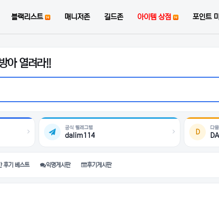
블랙리스트
매니저존
길드존
아이템 상점
포인트 
아 열려라!!
공식 텔레그램
다음
D
dalim114
DA
간 후기 베스트
익명게시판
후기게시판