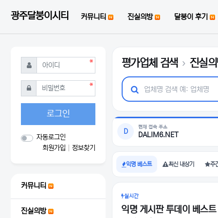
메인 메뉴
광주달붕이시티
커뮤니티
진실의방
달붕이 후기
평가업체 검색
›
진실의방
필수
아이디
필수
비밀번호
업체명 검색하기
로그인
현재 접속 주소
D
DALIM6.NET
자동로그인
회원가입
정보찾기
익명 베스트
최신 내상기
주
커뮤니티
실시간
익명 게시판 투데이 베스트
진실의방