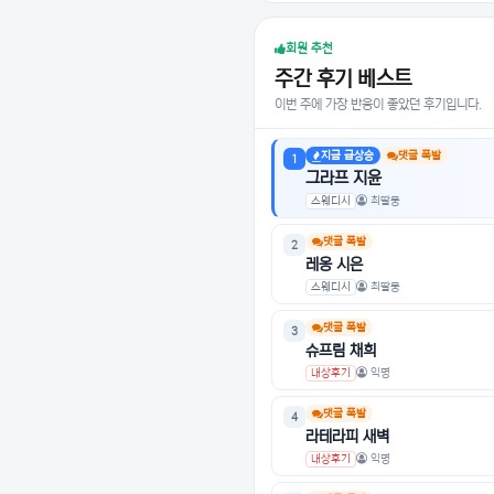
회원 추천
주간 후기 베스트
이번 주에 가장 반응이 좋았던 후기입니다.
지금 급상승
댓글 폭발
1
그라프 지윤
스웨디시
최딸붕
댓글 폭발
2
레옹 시은
스웨디시
최딸붕
댓글 폭발
3
슈프림 채희
내상후기
익명
댓글 폭발
4
라테라피 새벽
내상후기
익명